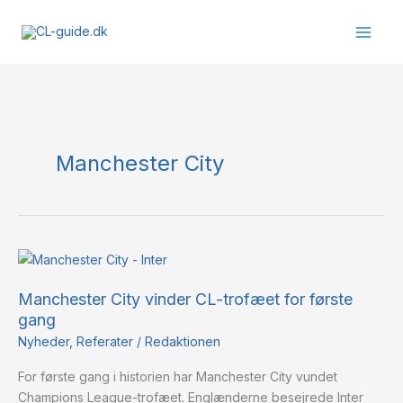
Gå
til
indholdet
Manchester City
Manchester
City
Manchester City vinder CL-trofæet for første
vinder
gang
CL-
trofæet
Nyheder
,
Referater
/
Redaktionen
for
For første gang i historien har Manchester City vundet
første
Champions League-trofæet. Englænderne besejrede Inter
gang