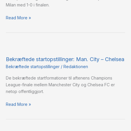
Milan med 1-0 i finalen.
Read More »
Bekræftede
startopstillinger:
Bekræftede startopstillinger: Man. City – Chelsea
Man.
City
Bekræftede startopstillinger
/
Redaktionen
–
De bekræftede startformationer til aftenens Champions
Chelsea
League-finale mellem Manchester City og Chelsea FC er
netop offentliggjort.
Read More »