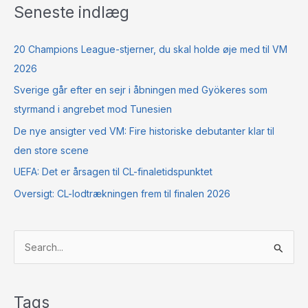
Seneste indlæg
20 Champions League-stjerner, du skal holde øje med til VM
2026
Sverige går efter en sejr i åbningen med Gyökeres som
styrmand i angrebet mod Tunesien
De nye ansigter ved VM: Fire historiske debutanter klar til
den store scene
UEFA: Det er årsagen til CL-finaletidspunktet
Oversigt: CL-lodtrækningen frem til finalen 2026
S
ø
g
Tags
e