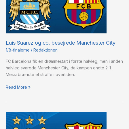
besejrede
Manchester
City
Luis Suarez og co. besejrede Manchester City
1/8-finalerne
/
Redaktionen
FC Barcelona fik en drømmestart i første halvleg, men i anden
halvleg svarede Manchester City, da kampen endte 2-1.
Messi brændte et straffe i overtiden.
Read More »
Bekræftede
startopstillinger:
Manchester