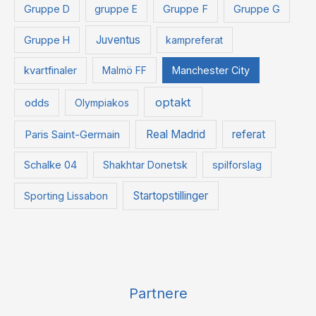
Gruppe D
gruppe E
Gruppe F
Gruppe G
Juventus
Gruppe H
kampreferat
kvartfinaler
Malmö FF
Manchester City
optakt
odds
Olympiakos
Paris Saint-Germain
Real Madrid
referat
Schalke 04
Shakhtar Donetsk
spilforslag
Startopstillinger
Sporting Lissabon
Partnere