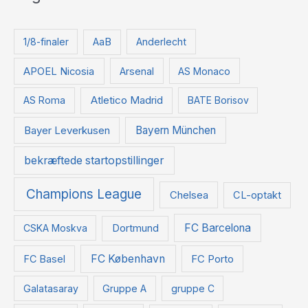
f
t
1/8-finaler
AaB
Anderlecht
e
APOEL Nicosia
Arsenal
AS Monaco
r
:
Atletico Madrid
AS Roma
BATE Borisov
Bayer Leverkusen
Bayern München
bekræftede startopstillinger
Champions League
Chelsea
CL-optakt
FC Barcelona
CSKA Moskva
Dortmund
FC København
FC Basel
FC Porto
Galatasaray
Gruppe A
gruppe C