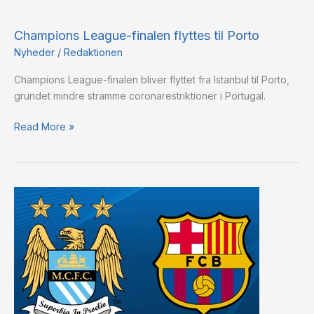
Champions
League-
Champions League-finalen flyttes til Porto
finalen
flyttes
Nyheder
/
Redaktionen
til
Champions League-finalen bliver flyttet fra Istanbul til Porto,
Porto
grundet mindre stramme coronarestriktioner i Portugal.
Read More »
FC
Barcelona
med
storspillende
Messi
slog
City