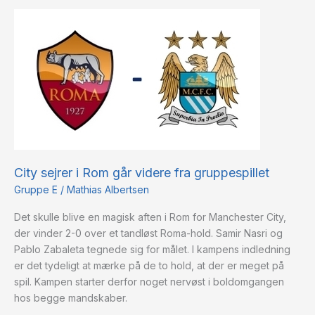
City
sejrer
i
Rom
går
videre
fra
gruppespillet
City sejrer i Rom går videre fra gruppespillet
Gruppe E
/
Mathias Albertsen
Det skulle blive en magisk aften i Rom for Manchester City,
der vinder 2-0 over et tandløst Roma-hold. Samir Nasri og
Pablo Zabaleta tegnede sig for målet. I kampens indledning
er det tydeligt at mærke på de to hold, at der er meget på
spil. Kampen starter derfor noget nervøst i boldomgangen
hos begge mandskaber.