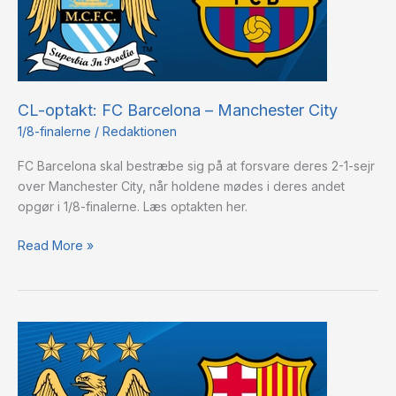
Manchester
City
CL-optakt: FC Barcelona – Manchester City
1/8-finalerne
/
Redaktionen
FC Barcelona skal bestræbe sig på at forsvare deres 2-1-sejr
over Manchester City, når holdene mødes i deres andet
opgør i 1/8-finalerne. Læs optakten her.
Read More »
Luis
Suarez
og
co.