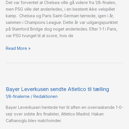
Det var forventet at Chelsea ville gå videre fra 1/8-finalen,
PSG
men PSG ville det anderledes, i en bestemt ikke velspillet
kamp. Chelsea og Paris Saint-Germain tørnede, igen i år,
sammen i Champions League. Dette år var udgangspunktet
på Stamford Bridge dog noget anderledes. Efter 1-1 i Paris,
var PSG tvunget til at score, hvis de
Read More »
Bayer
Leverkusen
Bayer Leverkusen sendte Atletico til tælling
sendte
Atletico
1/8-finalerne
/
Redaktionen
til
Bayer Leverkusen hentede her til aften en overraskende 1-0-
tælling
sejr over sidste års finalister, Atletico Madrid. Hakan
Calhanoglu blev matchvinder.