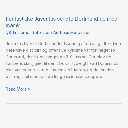
Fantastiske
Juventus
Fantastiske Juventus sendte Dortmund ud med
sendte
manér
Dortmund
ud
1/8-finalerne
,
Referater
/
Andreas Mortensen
med
Juventus klædte Dortmund fuldstændig af onsdag aften. Den
manér
defensive disciplin og offensive kynisme var for meget for
Dortmund, der fik en syngende 3-0 lussing. Der blev fra
kampens start, gået til den. Det var tydeligt hvad Dortmunds
plan var, nemlig at true Juventus på farten, og det hurtige
pasningsspil rundt om de tunge italienske stoppere.
Read More »
Vanvittig
straffesparkskonkurrence