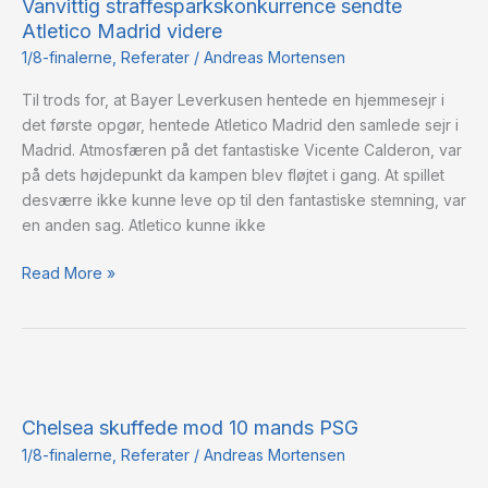
Vanvittig straffesparkskonkurrence sendte
sendte
Atletico Madrid videre
Atletico
Madrid
1/8-finalerne
,
Referater
/
Andreas Mortensen
videre
Til trods for, at Bayer Leverkusen hentede en hjemmesejr i
det første opgør, hentede Atletico Madrid den samlede sejr i
Madrid. Atmosfæren på det fantastiske Vicente Calderon, var
på dets højdepunkt da kampen blev fløjtet i gang. At spillet
desværre ikke kunne leve op til den fantastiske stemning, var
en anden sag. Atletico kunne ikke
Read More »
Chelsea
skuffede
Chelsea skuffede mod 10 mands PSG
mod
10
1/8-finalerne
,
Referater
/
Andreas Mortensen
mands