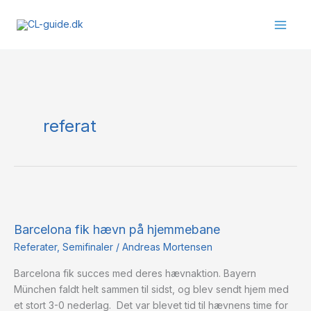
Gå
til
indholdet
referat
Barcelona
fik
Barcelona fik hævn på hjemmebane
hævn
på
Referater
,
Semifinaler
/
Andreas Mortensen
hjemmebane
Barcelona fik succes med deres hævnaktion. Bayern
München faldt helt sammen til sidst, og blev sendt hjem med
et stort 3-0 nederlag. Det var blevet tid til hævnens time for