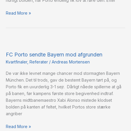
hurtigt bolden, når Porto endelig fik lov at røre den. Efter
Read More »
FC
Porto
FC Porto sendte Bayern mod afgrunden
sendte
Bayern
Kvartfinaler
,
Referater
/
Andreas Mortensen
mod
De var ikke levnet mange chancer mod stormagten Bayern
afgrunden
München. Det til trods, gav de bestemt Bayern tørt på, og
Porto fik en uvurderlig 3-1 sejr. Dårligt nåede spillerne at gå
på banen, før kampens første store begivenhed indtraf.
Bayerns midtbanemaestro Xabi Alonso mistede klodset
bolden på kanten af feltet, hvilket Portos store stærke
angriber
Read More »