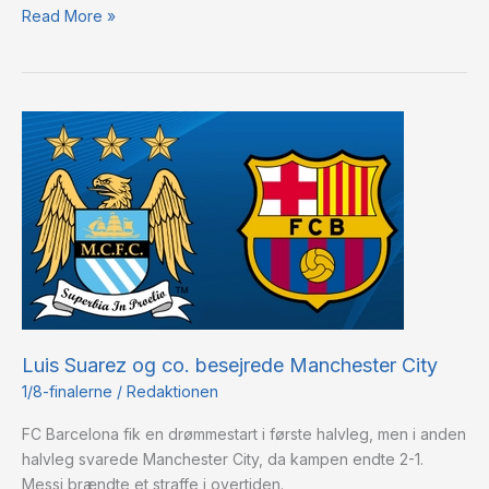
Read More »
Luis
Suarez
og
co.
besejrede
Manchester
City
Luis Suarez og co. besejrede Manchester City
1/8-finalerne
/
Redaktionen
FC Barcelona fik en drømmestart i første halvleg, men i anden
halvleg svarede Manchester City, da kampen endte 2-1.
Messi brændte et straffe i overtiden.