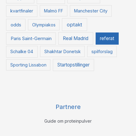
kvartfinaler
Malmö FF
Manchester City
optakt
odds
Olympiakos
Paris Saint-Germain
Real Madrid
referat
Schalke 04
Shakhtar Donetsk
spilforslag
Startopstillinger
Sporting Lissabon
Partnere
Guide om proteinpulver