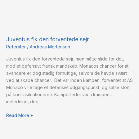
Juventus
fik
Juventus fik den forventede sejr
den
forventede
Referater
/
Andreas Mortensen
sejr
Juventus fik den forventede sejr, men måtte slide for det,
mod et defensivt fransk mandskab. Monacos chancer for at
avancere er dog stadig fornuftige, selvom de havde svært
ved at skabe chancer. Det var inden kampen, forventet at AS
Monaco ville tage et defensivt udgangspunkt, og satse stort
på kontrasituationerne. Kampbilledet var, i kampens
indledning, dog
Read More »