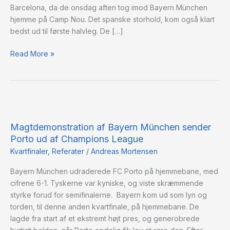
Barcelona, da de onsdag aften tog imod Bayern München
hjemme på Camp Nou. Det spanske storhold, kom også klart
bedst ud til første halvleg. De […]
Read More »
Magtdemonstration
af
Magtdemonstration af Bayern München sender
Bayern
Porto ud af Champions League
München
sender
Kvartfinaler
,
Referater
/
Andreas Mortensen
Porto
Bayern München udraderede FC Porto på hjemmebane, med
ud
cifrene 6-1. Tyskerne var kyniske, og viste skræmmende
af
styrke forud for semifinalerne. Bayern kom ud som lyn og
Champions
torden, til denne anden kvartfinale, på hjemmebane. De
League
lagde fra start af et ekstremt højt pres, og generobrede