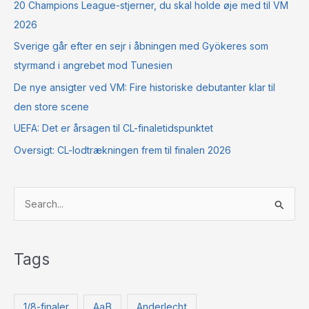
20 Champions League-stjerner, du skal holde øje med til VM
2026
Sverige går efter en sejr i åbningen med Gyökeres som
styrmand i angrebet mod Tunesien
De nye ansigter ved VM: Fire historiske debutanter klar til
den store scene
UEFA: Det er årsagen til CL-finaletidspunktet
Oversigt: CL-lodtrækningen frem til finalen 2026
S
ø
g
Tags
e
f
t
1/8-finaler
AaB
Anderlecht