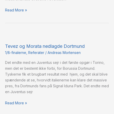
Read More »
Tevez
og
Tevez og Morata nedlagde Dortmund
Morata
nedlagde
1/8-finalerne
,
Referater
/
Andreas Mortensen
Dortmund
Det endte med en Juventus sejr i det første opgør i Torino,
men det er bestemt ikke forbi, for Borussia Dortmund.
Tyskerne fik et brugbart resultat med hjem, og det skal blive
spændende at se, hvorvidt italienerne kan klare det massive
pres, fra Dortmunds fans på Signal Iduna Park. Det endte med
en Juventus sejr
Read More »