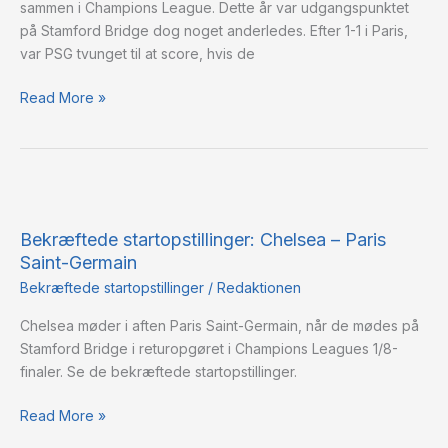
sammen i Champions League. Dette år var udgangspunktet
på Stamford Bridge dog noget anderledes. Efter 1-1 i Paris,
var PSG tvunget til at score, hvis de
Read More »
Bekræftede
startopstillinger:
Bekræftede startopstillinger: Chelsea – Paris
Chelsea
Saint-Germain
–
Paris
Bekræftede startopstillinger
/
Redaktionen
Saint-
Chelsea møder i aften Paris Saint-Germain, når de mødes på
Germain
Stamford Bridge i returopgøret i Champions Leagues 1/8-
finaler. Se de bekræftede startopstillinger.
Read More »