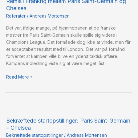
Remis i Frankrig mellem Paris Saint-Germain og
Frankrig
Chelsea
mellem
Paris
Referater
/
Andreas Mortensen
Saint-
Det var, ifølge mange, på hjemmebanen at de franske
Germain
mestrer fra Paris Saint-Germain skulle spille sig videre i
og
Champions League. Det formåede dog ikke at vinde, men får
Chelsea
et acceptabelt resultat med til London. Det var på forhånd
forventet at kampen ville blive en yderst taktisk affære.
Kampens indledning viste sig at være meget låst,
Read More »
Bekræftede
startopstillinger:
Bekræftede startopstillinger: Paris Saint-Germain
Paris
– Chelsea
Saint-
Germain
Bekræftede startopstillinger
/
Andreas Mortensen