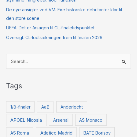
De nye ansigter ved VM: Fire historiske debutanter klar til
den store scene
UEFA: Det er årsagen til CL-finaletidspunktet
Oversigt: CL-lodtrækningen frem til finalen 2026
S
ø
g
Tags
e
f
t
1/8-finaler
AaB
Anderlecht
e
APOEL Nicosia
Arsenal
AS Monaco
r
:
Atletico Madrid
AS Roma
BATE Borisov