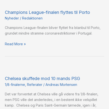
Champions
League-
Champions League-finalen flyttes til Porto
finalen
flyttes
Nyheder
/
Redaktionen
til
Champions League-finalen bliver flyttet fra Istanbul til Porto,
Porto
grundet mindre stramme coronarestriktioner i Portugal.
Read More »
Chelsea
skuffede
Chelsea skuffede mod 10 mands PSG
mod
10
1/8-finalerne
,
Referater
/
Andreas Mortensen
mands
Det var forventet at Chelsea ville gå videre fra 1/8-finalen,
PSG
men PSG ville det anderledes, i en bestemt ikke velspillet
kamp. Chelsea og Paris Saint-Germain tørnede, igen i år,