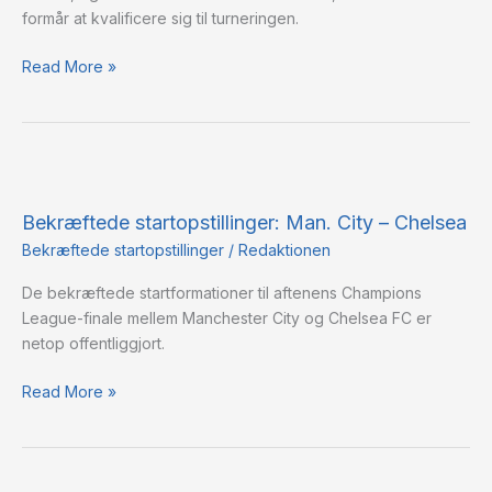
formår at kvalificere sig til turneringen.
Read More »
Bekræftede
startopstillinger:
Bekræftede startopstillinger: Man. City – Chelsea
Man.
City
Bekræftede startopstillinger
/
Redaktionen
–
De bekræftede startformationer til aftenens Champions
Chelsea
League-finale mellem Manchester City og Chelsea FC er
netop offentliggjort.
Read More »