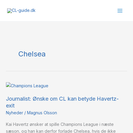
Gå
til
indholdet
Chelsea
Journalist:
Ønske
Journalist: Ønske om CL kan betyde Havertz-
om
exit
CL
kan
Nyheder
/
Magnus Olsson
betyde
Kai Havertz ønsker at spille Champions League i næste
Havertz-
sæson, og han kan derfor forlade Chelsea, hvis de ikke
exit