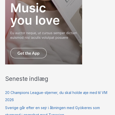
Seneste indlæg
20 Champions League-stjerner, du skal holde øje med til VM
2026
Sverige går efter en sejr i åbningen med Gyökeres som
styrmand i angrebet mod Tunesien