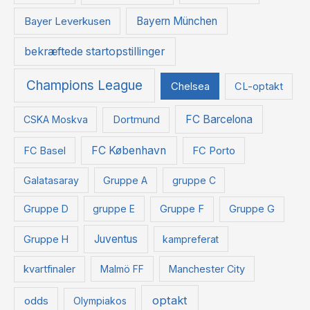
Bayer Leverkusen
Bayern München
bekræftede startopstillinger
Champions League
Chelsea
CL-optakt
FC Barcelona
CSKA Moskva
Dortmund
FC København
FC Basel
FC Porto
Galatasaray
Gruppe A
gruppe C
Gruppe D
gruppe E
Gruppe F
Gruppe G
Juventus
Gruppe H
kampreferat
kvartfinaler
Malmö FF
Manchester City
optakt
odds
Olympiakos