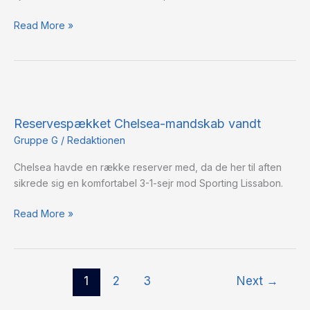
Read More »
Reservespækket
Chelsea-
Reservespækket Chelsea-mandskab vandt
mandskab
vandt
Gruppe G
/
Redaktionen
Chelsea havde en række reserver med, da de her til aften
sikrede sig en komfortabel 3-1-sejr mod Sporting Lissabon.
Read More »
1
2
3
Next
→