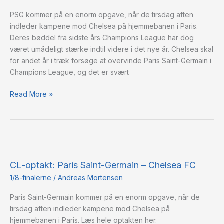
–
PSG kommer på en enorm opgave, når de tirsdag aften
Chelsea
indleder kampene mod Chelsea på hjemmebanen i Paris.
Deres bøddel fra sidste års Champions League har dog
været umådeligt stærke indtil videre i det nye år. Chelsea skal
for andet år i træk forsøge at overvinde Paris Saint-Germain i
Champions League, og det er svært
Read More »
CL-
optakt:
CL-optakt: Paris Saint-Germain – Chelsea FC
Paris
Saint-
1/8-finalerne
/
Andreas Mortensen
Germain
Paris Saint-Germain kommer på en enorm opgave, når de
–
tirsdag aften indleder kampene mod Chelsea på
Chelsea
hjemmebanen i Paris. Læs hele optakten her.
FC