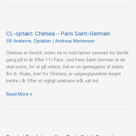
CL-
optakt:
CL-optakt: Chelsea – Paris Saint-Germain
Chelsea
–
1/8-finalerne
,
Optakter
/
Andreas Mortensen
Paris
Chelsea er favorit, inden de to hold tørner sammen for fjerde
Saint-
gang på to år. Efter 1-1 i Paris, ved Paris Saint-Germain at de
Germain
skal score, for at gå videre. Det er en gentagelse af sidste
års ¼ -finale, men for Chelsea, er udgangspunktet meget
bedre i år. Efter et vigtigt udebane mål, sat ind
Read More »
Remis
i