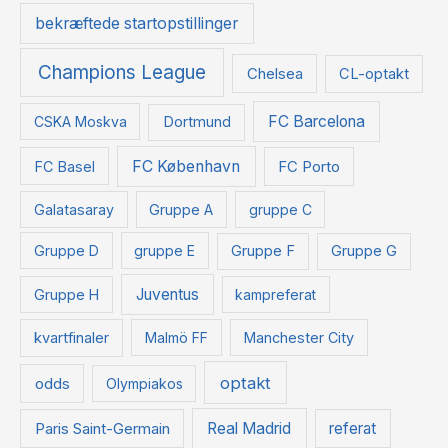
bekræftede startopstillinger
Champions League
Chelsea
CL-optakt
FC Barcelona
CSKA Moskva
Dortmund
FC København
FC Basel
FC Porto
Galatasaray
Gruppe A
gruppe C
Gruppe D
gruppe E
Gruppe F
Gruppe G
Juventus
Gruppe H
kampreferat
kvartfinaler
Malmö FF
Manchester City
optakt
odds
Olympiakos
Paris Saint-Germain
Real Madrid
referat