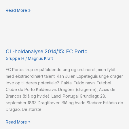
Read More »
CL-
holdanalyse
CL-holdanalyse 2014/15: FC Porto
2014/15:
FC
Gruppe H
/
Magnus Kraft
Porto
FC Portos trup er påfaldende ung og urutineret, men fyldt
med ekstraordinært talent. Kan Julen Lopeteguis unge drager
leve op til deres potentiale? Fakta: Fulde navn: Futebol
Clube do Porto Kaldenavn: Dragões (dragerne), Azuis de
Brancos (blå og hvide). Land: Portugal Grundlagt: 28.
september 1893 Dragtfarver: Blå og hvide Stadion: Estádio do
Dragaõ. De største
Read More »