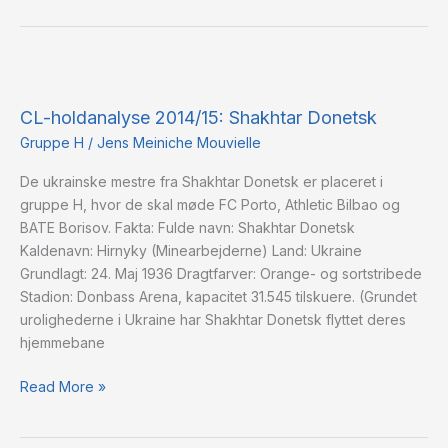
CL-
holdanalyse
CL-holdanalyse 2014/15: Shakhtar Donetsk
2014/15:
Shakhtar
Gruppe H
/
Jens Meiniche Mouvielle
Donetsk
De ukrainske mestre fra Shakhtar Donetsk er placeret i
gruppe H, hvor de skal møde FC Porto, Athletic Bilbao og
BATE Borisov. Fakta: Fulde navn: Shakhtar Donetsk
Kaldenavn: Hirnyky (Minearbejderne) Land: Ukraine
Grundlagt: 24. Maj 1936 Dragtfarver: Orange- og sortstribede
Stadion: Donbass Arena, kapacitet 31.545 tilskuere. (Grundet
urolighederne i Ukraine har Shakhtar Donetsk flyttet deres
hjemmebane
Read More »