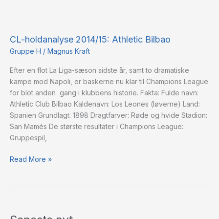
CL-
holdanalyse
CL-holdanalyse 2014/15: Athletic Bilbao
2014/15:
Athletic
Gruppe H
/
Magnus Kraft
Bilbao
Efter en flot La Liga-sæson sidste år, samt to dramatiske
kampe mod Napoli, er baskerne nu klar til Champions League
for blot anden gang i klubbens historie. Fakta: Fulde navn:
Athletic Club Bilbao Kaldenavn: Los Leones (løverne) Land:
Spanien Grundlagt: 1898 Dragtfarver: Røde og hvide Stadion:
San Mamés De største resultater i Champions League:
Gruppespil,
Read More »