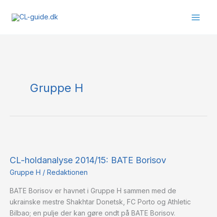
Gå
til
indholdet
Gruppe H
CL-
holdanalyse
CL-holdanalyse 2014/15: BATE Borisov
2014/15:
BATE
Gruppe H
/
Redaktionen
Borisov
BATE Borisov er havnet i Gruppe H sammen med de
ukrainske mestre Shakhtar Donetsk, FC Porto og Athletic
Bilbao; en pulje der kan gøre ondt på BATE Borisov.