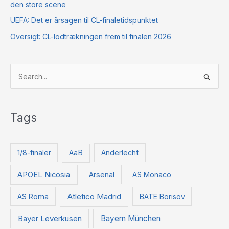
den store scene
UEFA: Det er årsagen til CL-finaletidspunktet
Oversigt: CL-lodtrækningen frem til finalen 2026
S
ø
g
Tags
e
f
t
1/8-finaler
AaB
Anderlecht
e
APOEL Nicosia
Arsenal
AS Monaco
r
:
Atletico Madrid
AS Roma
BATE Borisov
Bayer Leverkusen
Bayern München