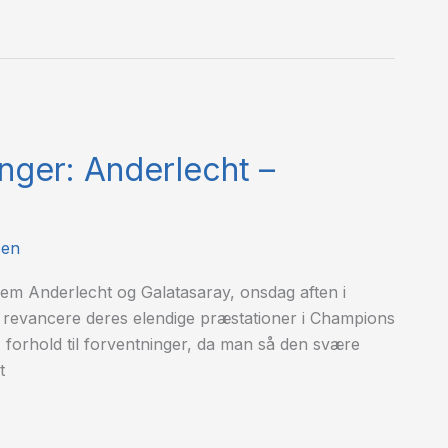
inger: Anderlecht –
sen
em Anderlecht og Galatasaray, onsdag aften i
at revancere deres elendige præstationer i Champions
i forhold til forventninger, da man så den svære
derlecht