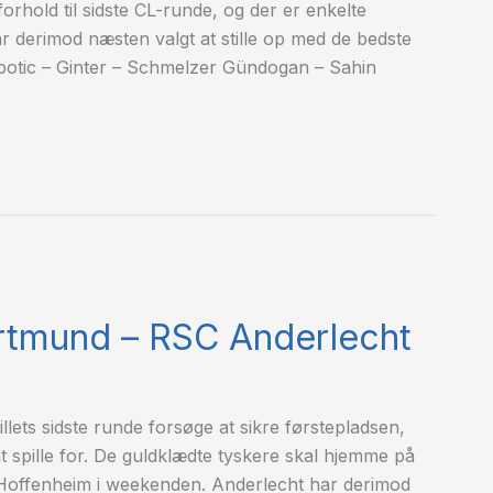
rhold til sidste CL-runde, og der er enkelte
r derimod næsten valgt at stille op med de bedste
ic – Ginter – Schmelzer Gündogan – Sahin
ortmund – RSC Anderlecht
lets sidste runde forsøge at sikre førstepladsen,
spille for. De guldklædte tyskere skal hjemme på
 Hoffenheim i weekenden. Anderlecht har derimod