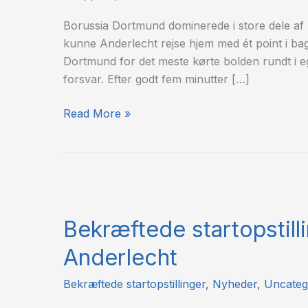
Dortmund
Borussia Dortmund dominerede i store dele af 
kunne Anderlecht rejse hjem med ét point i ba
Dortmund for det meste kørte bolden rundt i eg
forsvar. Efter godt fem minutter […]
Read More »
Bekræftede
startopstillinger:
Bekræftede startopstill
Dortmund
–
Anderlecht
Anderlecht
Bekræftede startopstillinger
,
Nyheder
,
Uncateg