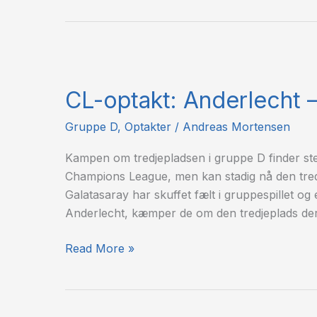
CL-
optakt:
CL-optakt: Anderlecht –
Anderlecht
–
Gruppe D
,
Optakter
/
Andreas Mortensen
Galatasaray
Kampen om tredjepladsen i gruppe D finder ste
Champions League, men kan stadig nå den tredj
Galatasaray har skuffet fælt i gruppespillet 
Anderlecht, kæmper de om den tredjeplads der
Read More »