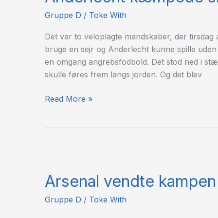
til
Gruppe D
/
Toke With
point
på
Det var to veloplagte mandskaber, der tirsdag 
Emirates
bruge en sejr og Anderlecht kunne spille ude
en omgang angrebsfodbold. Det stod ned i stæn
skulle føres frem langs jorden. Og det blev
Read More »
Arsenal
vendte
Arsenal vendte kampen 
kampen
på
Gruppe D
/
Toke With
to
minutter