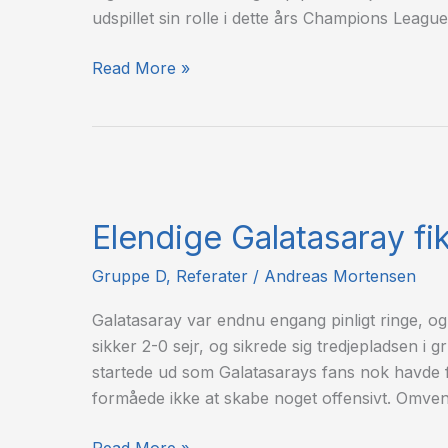
udspillet sin rolle i dette års Champions Leagu
Read More »
Elendige
Galatasaray
Elendige Galatasaray fik
fik
klø
Gruppe D
,
Referater
/
Andreas Mortensen
i
Belgien
Galatasaray var endnu engang pinligt ringe, o
sikker 2-0 sejr, og sikrede sig tredjepladsen 
startede ud som Galatasarays fans nok havde f
formåede ikke at skabe noget offensivt. Omven
Read More »