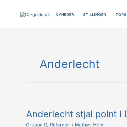
Gå
til
NYHEDER
STILLINGEN
TOPS
indholdet
Anderlecht
Anderlecht
stjal
Anderlecht stjal point 
point
i
Gruppe D
,
Referater
/
Mathias Holm