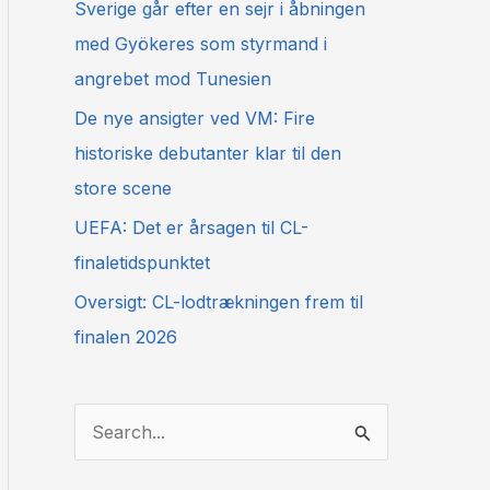
Sverige går efter en sejr i åbningen
med Gyökeres som styrmand i
angrebet mod Tunesien
De nye ansigter ved VM: Fire
historiske debutanter klar til den
store scene
UEFA: Det er årsagen til CL-
finaletidspunktet
Oversigt: CL-lodtrækningen frem til
finalen 2026
S
ø