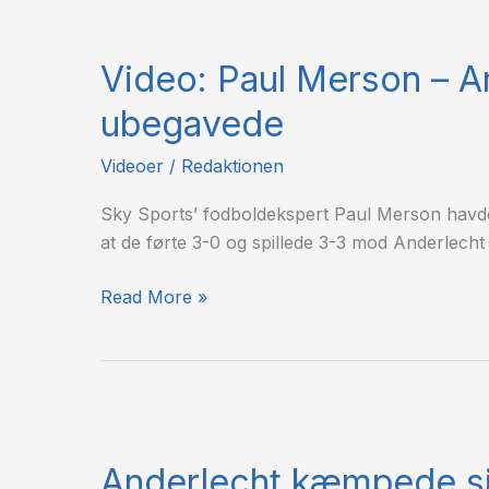
Video:
Paul
Video: Paul Merson – Ar
Merson
–
ubegavede
Arsenal
er
Videoer
/
Redaktionen
taktisk
Sky Sports’ fodboldekspert Paul Merson havde
ubegavede
at de førte 3-0 og spillede 3-3 mod Anderlecht i
Read More »
Anderlecht
kæmpede
Anderlecht kæmpede sig
sig