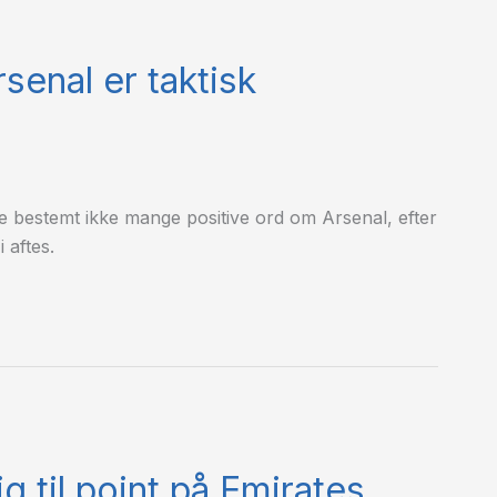
senal er taktisk
 bestemt ikke mange positive ord om Arsenal, efter
 aftes.
 til point på Emirates