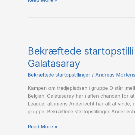
Bekræftede
startopstillinger:
Bekræftede startopstill
Anderlecht
–
Galatasaray
Galatasaray
Bekræftede startopstillinger
/
Andreas Morten
Kampen om tredjepladsen i gruppe D står imell
Belgien. Galatasaray har i aften chancen for 
League, alt imens Anderlecht har alt at vinde, 
gruppe. Bekræftede startopstillinger An
Read More »