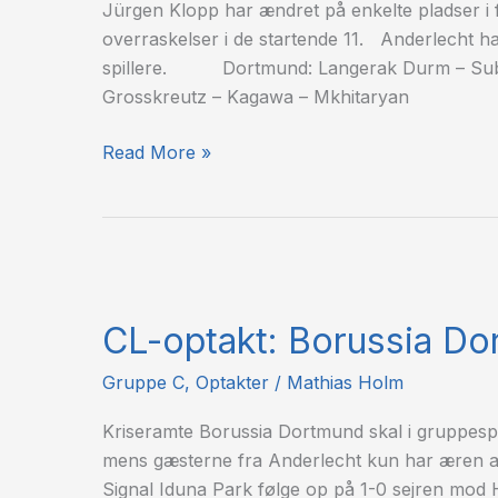
Jürgen Klopp har ændret på enkelte pladser i fo
overraskelser i de startende 11. Anderlecht ha
spillere. Dortmund: Langerak Durm – Subot
Grosskreutz – Kagawa – Mkhitaryan
Read More »
CL-
optakt:
CL-optakt: Borussia D
Borussia
Dortmund
Gruppe C
,
Optakter
/
Mathias Holm
–
RSC
Kriseramte Borussia Dortmund skal i gruppespil
Anderlecht
mens gæsterne fra Anderlecht kun har æren at 
Signal Iduna Park følge op på 1-0 sejren mod