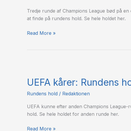
–
3.
Tredje runde af Champions League bød på en d
runde
at finde på rundens hold. Se hele holdet her.
Read More »
UEFA
kårer:
UEFA kårer: Rundens ho
Rundens
hold
Rundens hold
/
Redaktionen
–
2.
UEFA kunne efter anden Champions League-ru
runde
hold. Se hele holdet for anden runde her.
Read More »