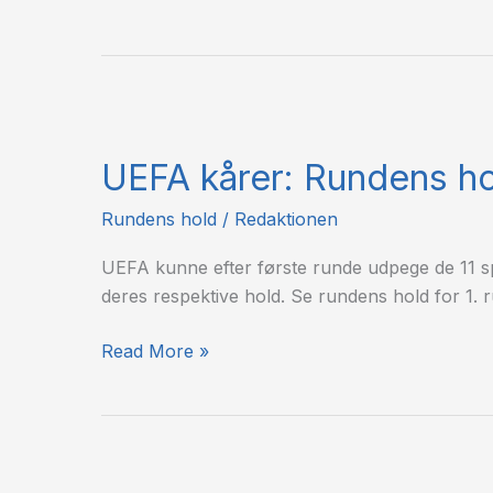
UEFA
kårer:
UEFA kårer: Rundens hol
Rundens
hold
Rundens hold
/
Redaktionen
–
1.
UEFA kunne efter første runde udpege de 11 spi
runde
deres respektive hold. Se rundens hold for 1. 
Read More »