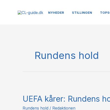
Gå
til
NYHEDER
STILLINGEN
TOPS
indholdet
Rundens hold
UEFA
kårer:
UEFA kårer: Rundens ho
Rundens
hold
Rundens hold
/
Redaktionen