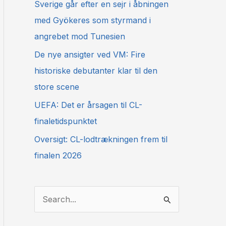
Sverige går efter en sejr i åbningen
med Gyökeres som styrmand i
angrebet mod Tunesien
De nye ansigter ved VM: Fire
historiske debutanter klar til den
store scene
UEFA: Det er årsagen til CL-
finaletidspunktet
Oversigt: CL-lodtrækningen frem til
finalen 2026
S
ø