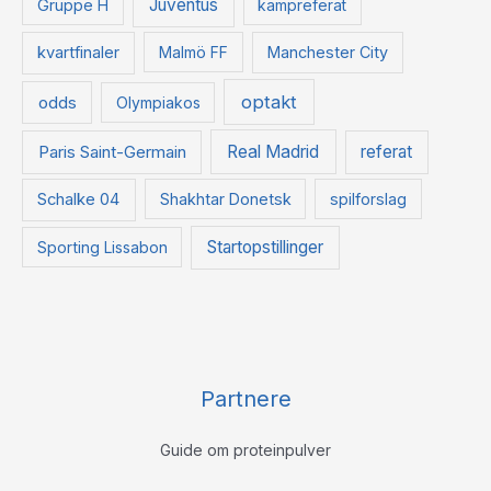
Juventus
Gruppe H
kampreferat
kvartfinaler
Malmö FF
Manchester City
optakt
odds
Olympiakos
Paris Saint-Germain
Real Madrid
referat
Schalke 04
Shakhtar Donetsk
spilforslag
Startopstillinger
Sporting Lissabon
Partnere
Guide om proteinpulver