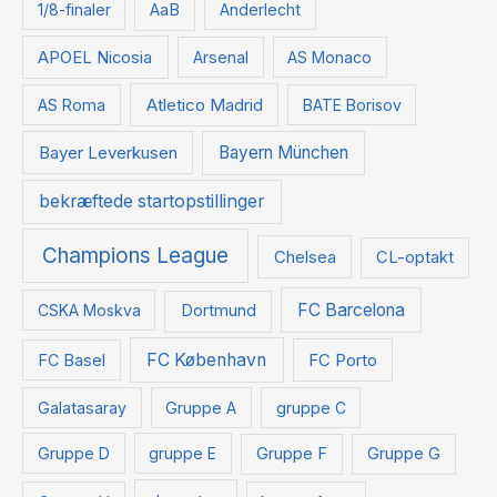
t
1/8-finaler
AaB
Anderlecht
e
APOEL Nicosia
Arsenal
AS Monaco
r
:
Atletico Madrid
AS Roma
BATE Borisov
Bayer Leverkusen
Bayern München
bekræftede startopstillinger
Champions League
Chelsea
CL-optakt
FC Barcelona
CSKA Moskva
Dortmund
FC København
FC Basel
FC Porto
Galatasaray
Gruppe A
gruppe C
Gruppe D
gruppe E
Gruppe F
Gruppe G