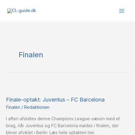
Gå
til
indholdet
Finalen
Finale-
optakt:
Finale-optakt: Juventus – FC Barcelona
Juventus
–
Finalen
/
Redaktionen
FC
I aften afsluttes denne Champions League-sæson med et
Barcelona
brag, når Juventus og FC Barcelona mødes i finalen, der
bliver afviklet i Berlin. Læs hele optakten her.