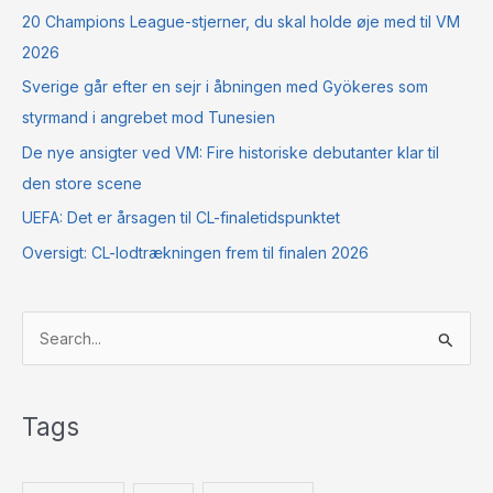
20 Champions League-stjerner, du skal holde øje med til VM
2026
Sverige går efter en sejr i åbningen med Gyökeres som
styrmand i angrebet mod Tunesien
De nye ansigter ved VM: Fire historiske debutanter klar til
den store scene
UEFA: Det er årsagen til CL-finaletidspunktet
Oversigt: CL-lodtrækningen frem til finalen 2026
S
ø
g
Tags
e
f