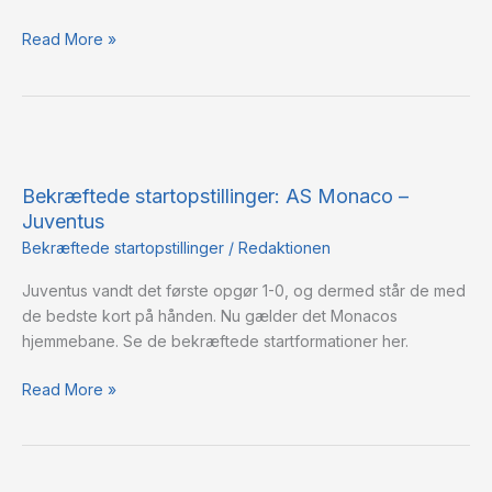
Read More »
Bekræftede
startopstillinger:
Bekræftede startopstillinger: AS Monaco –
AS
Juventus
Monaco
–
Bekræftede startopstillinger
/
Redaktionen
Juventus
Juventus vandt det første opgør 1-0, og dermed står de med
de bedste kort på hånden. Nu gælder det Monacos
hjemmebane. Se de bekræftede startformationer her.
Read More »