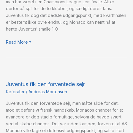
man har været i en Champions League semifinale. Alt er
derfor på spil for de to klubber, og særligt deres fans.
Juventus fik dog det bedste udgangspunkt, med kvartfinalen
er bestemt ikke ovre endnu, og Monaco kan nemt nå at
hente Juventus’ smalle 1-0
Read More »
Juventus
fik
Juventus fik den forventede sejr
den
forventede
Referater
/
Andreas Mortensen
sejr
Juventus fik den forventede sejr, men måtte slide for det,
mod et defensivt fransk mandskab. Monacos chancer for at
avancere er dog stadig fornuftige, selvom de havde svært
ved at skabe chancer. Det var inden kampen, forventet at AS
Monaco ville tage et defensivt udgangspunkt, og satse stort