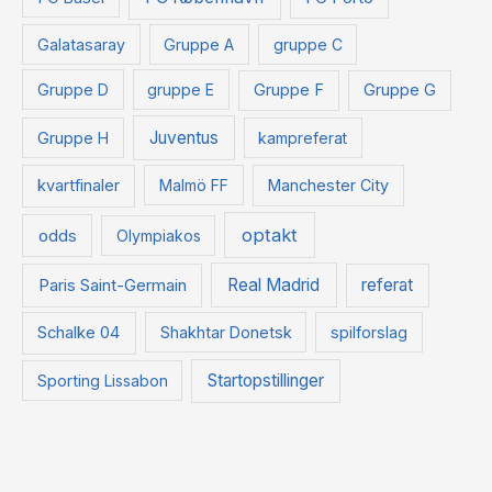
Galatasaray
Gruppe A
gruppe C
Gruppe D
gruppe E
Gruppe F
Gruppe G
Juventus
Gruppe H
kampreferat
kvartfinaler
Malmö FF
Manchester City
optakt
odds
Olympiakos
Paris Saint-Germain
Real Madrid
referat
Schalke 04
Shakhtar Donetsk
spilforslag
Startopstillinger
Sporting Lissabon