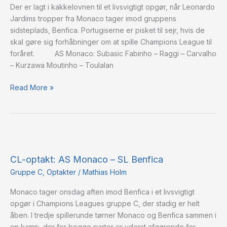
Der er lagt i kakkelovnen til et livsvigtigt opgør, når Leonardo
Benfica
Jardims tropper fra Monaco tager imod gruppens
sidsteplads, Benfica. Portugiserne er pisket til sejr, hvis de
skal gøre sig forhåbninger om at spille Champions League til
foråret. AS Monaco: Subasic Fabinho – Raggi – Carvalho
– Kurzawa Moutinho – Toulalan
Read More »
CL-
optakt:
CL-optakt: AS Monaco – SL Benfica
AS
Monaco
Gruppe C
,
Optakter
/
Mathias Holm
–
Monaco tager onsdag aften imod Benfica i et livsvigtigt
SL
opgør i Champions Leagues gruppe C, der stadig er helt
Benfica
åben. I tredje spillerunde tørner Monaco og Benfica sammen i
en kamp, der for begge parter er yderst afgørende for