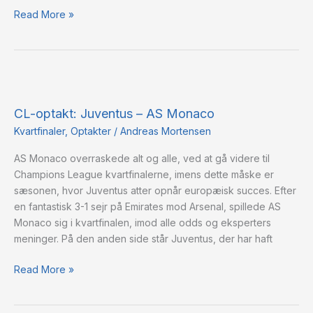
Read More »
CL-
optakt:
CL-optakt: Juventus – AS Monaco
Juventus
–
Kvartfinaler
,
Optakter
/
Andreas Mortensen
AS
AS Monaco overraskede alt og alle, ved at gå videre til
Monaco
Champions League kvartfinalerne, imens dette måske er
sæsonen, hvor Juventus atter opnår europæisk succes. Efter
en fantastisk 3-1 sejr på Emirates mod Arsenal, spillede AS
Monaco sig i kvartfinalen, imod alle odds og eksperters
meninger. På den anden side står Juventus, der har haft
Read More »