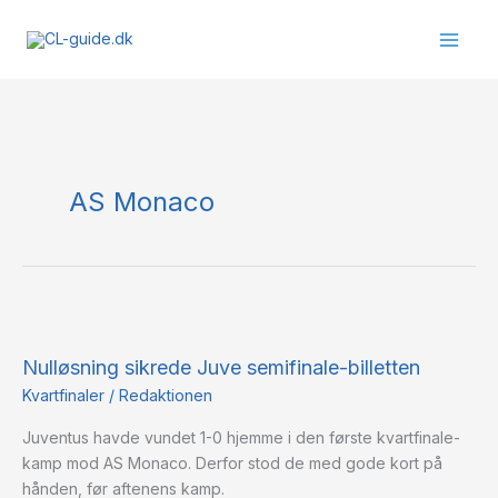
Gå
til
indholdet
AS Monaco
Nulløsning
sikrede
Nulløsning sikrede Juve semifinale-billetten
Juve
semifinale-
Kvartfinaler
/
Redaktionen
billetten
Juventus havde vundet 1-0 hjemme i den første kvartfinale-
kamp mod AS Monaco. Derfor stod de med gode kort på
hånden, før aftenens kamp.