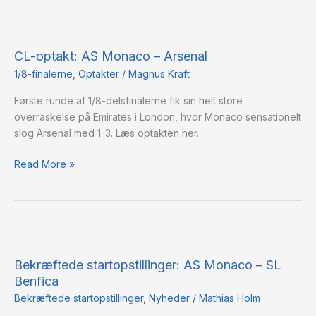
CL-
optakt:
CL-optakt: AS Monaco – Arsenal
AS
Monaco
1/8-finalerne
,
Optakter
/
Magnus Kraft
–
Første runde af 1/8-delsfinalerne fik sin helt store
Arsenal
overraskelse på Emirates i London, hvor Monaco sensationelt
slog Arsenal med 1-3. Læs optakten her.
Read More »
Bekræftede
startopstillinger:
Bekræftede startopstillinger: AS Monaco – SL
AS
Benfica
Monaco
–
Bekræftede startopstillinger
,
Nyheder
/
Mathias Holm
SL