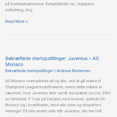
på kontrasituationerne. Kampbilledet var, i kampens
indledning, dog
Read More »
Bekræftede
startopstillinger:
Bekræftede startopstillinger: Juventus – AS
Juventus
Monaco
–
AS
Bekræftede startopstillinger
/
Andreas Mortensen
Monaco
AS Monaco overraskede alt og alle, ved at gå videre til
Champions League kvartfinalerne, imens dette måske er
sæsonen, hvor Juventus atter opnår europæisk succes. Efter
en fantastisk 3-1 sejr på Emirates mod Arsenal, spillede AS
Monaco sig i kvartfinalen, imod alle odds og eksperters
meninger. På den anden side står Juventus, der har haft