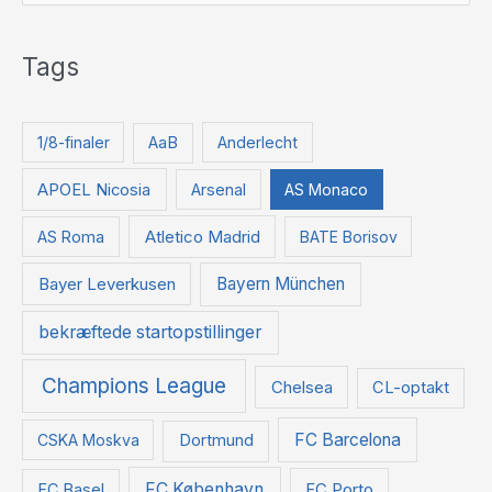
ø
g
Tags
e
f
t
1/8-finaler
AaB
Anderlecht
e
APOEL Nicosia
Arsenal
AS Monaco
r
:
Atletico Madrid
AS Roma
BATE Borisov
Bayer Leverkusen
Bayern München
bekræftede startopstillinger
Champions League
Chelsea
CL-optakt
FC Barcelona
CSKA Moskva
Dortmund
FC København
FC Basel
FC Porto