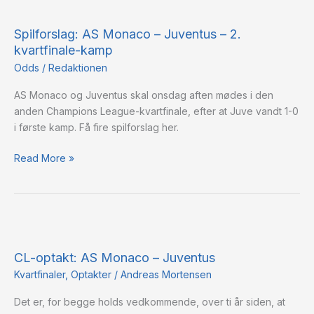
Spilforslag:
AS
Spilforslag: AS Monaco – Juventus – 2.
Monaco
kvartfinale-kamp
–
Juventus
Odds
/
Redaktionen
–
AS Monaco og Juventus skal onsdag aften mødes i den
2.
anden Champions League-kvartfinale, efter at Juve vandt 1-0
kvartfinale-
i første kamp. Få fire spilforslag her.
kamp
Read More »
CL-
optakt:
CL-optakt: AS Monaco – Juventus
AS
Monaco
Kvartfinaler
,
Optakter
/
Andreas Mortensen
–
Det er, for begge holds vedkommende, over ti år siden, at
Juventus