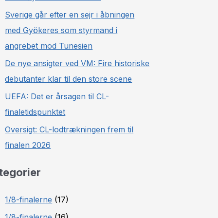
Sverige går efter en sejr i åbningen
med Gyökeres som styrmand i
angrebet mod Tunesien
De nye ansigter ved VM: Fire historiske
debutanter klar til den store scene
UEFA: Det er årsagen til CL-
finaletidspunktet
Oversigt: CL-lodtrækningen frem til
finalen 2026
tegorier
1/8-finalerne
(17)
1/8-finalerne
(16)