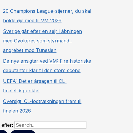
20 Champions League-stjerner, du skal
holde øje med til VM 2026
Sverige går efter en sejr i åbningen
med Gyökeres som styrmand i
angrebet mod Tunesien
De nye ansigter ved VM: Fire historiske
debutanter klar til den store scene
UEFA: Det er årsagen til CL-
finaletidspunktet
Oversigt: CL-lodtrækningen frem til
finalen 2026
efter: