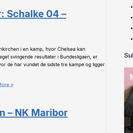
r: Schalke 04 –
enkirchen i en kamp, hvor Chelsea kan
Su
eget svingende resultater i Bundesligaen, er
vor de har vundet de sidste tre kampe og ligger
ore »
n – NK Maribor