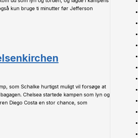
kom ud som lyn og torden, og lagde i kampens
også kun bruge ti minutter før Jefferson
elsenkirchen
mp, som Schalke hurtigst muligt vil forsøge at
 bagagen. Chelsea startede kampen som lyn og
reren Diego Costa en stor chance, som