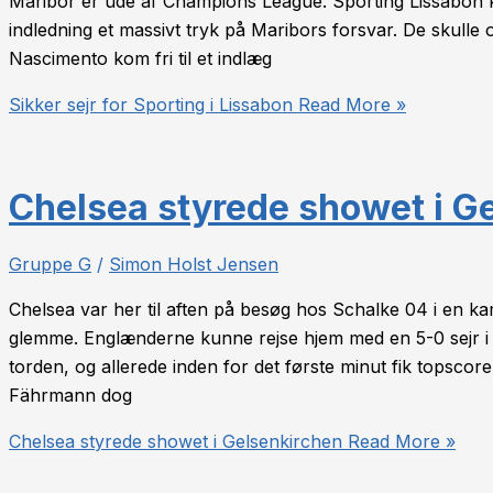
Maribor er ude af Champions League. Sporting Lissabon 
indledning et massivt tryk på Maribors forsvar. De skulle 
Nascimento kom fri til et indlæg
Sikker sejr for Sporting i Lissabon
Read More »
Chelsea styrede showet i G
Gruppe G
/
Simon Holst Jensen
Chelsea var her til aften på besøg hos Schalke 04 i en ka
glemme. Englænderne kunne rejse hjem med en 5-0 sejr i
torden, og allerede inden for det første minut fik topsco
Fährmann dog
Chelsea styrede showet i Gelsenkirchen
Read More »