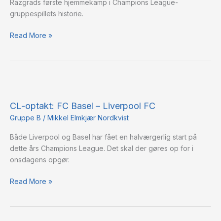
Razgrads første hjemmekamp i Champions League-
Madrid
gruppespillets historie.
Read More »
CL-
optakt:
CL-optakt: FC Basel – Liverpool FC
FC
Basel
Gruppe B
/
Mikkel Elmkjær Nordkvist
–
Både Liverpool og Basel har fået en halværgerlig start på
Liverpool
dette års Champions League. Det skal der gøres op for i
FC
onsdagens opgør.
Read More »