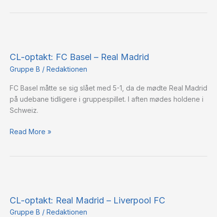
CL-
optakt:
CL-optakt: FC Basel – Real Madrid
FC
Basel
Gruppe B
/
Redaktionen
–
FC Basel måtte se sig slået med 5-1, da de mødte Real Madrid
Real
på udebane tidligere i gruppespillet. I aften mødes holdene i
Madrid
Schweiz.
Read More »
CL-
optakt:
CL-optakt: Real Madrid – Liverpool FC
Real
Madrid
Gruppe B
/
Redaktionen