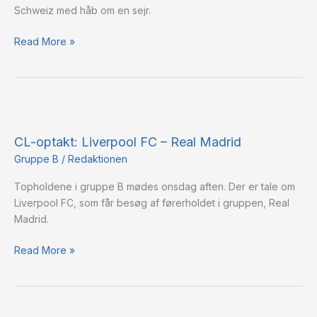
Schweiz med håb om en sejr.
Razgrad
Read More »
CL-
optakt:
CL-optakt: Liverpool FC – Real Madrid
Liverpool
FC
Gruppe B
/
Redaktionen
–
Topholdene i gruppe B mødes onsdag aften. Der er tale om
Real
Liverpool FC, som får besøg af førerholdet i gruppen, Real
Madrid
Madrid.
Read More »