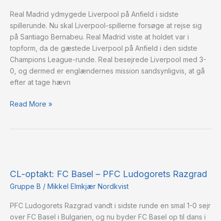
–
Real Madrid ydmygede Liverpool på Anfield i sidste
Liverpool
spillerunde. Nu skal Liverpool-spillerne forsøge at rejse sig
FC
på Santiago Bernabeu. Real Madrid viste at holdet var i
topform, da de gæstede Liverpool på Anfield i den sidste
Champions League-runde. Real besejrede Liverpool med 3-
0, og dermed er englændernes mission sandsynligvis, at gå
efter at tage hævn
Read More »
CL-
optakt:
CL-optakt: FC Basel – PFC Ludogorets Razgrad
FC
Basel
Gruppe B
/
Mikkel Elmkjær Nordkvist
–
PFC Ludogorets Razgrad vandt i sidste runde en smal 1-0 sejr
PFC
over FC Basel i Bulgarien, og nu byder FC Basel op til dans i
Ludogorets