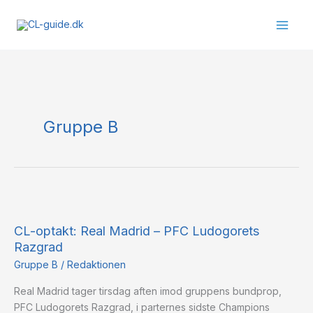
Gå
til
indholdet
Gruppe B
CL-
optakt:
CL-optakt: Real Madrid – PFC Ludogorets
Real
Razgrad
Madrid
–
Gruppe B
/
Redaktionen
PFC
Real Madrid tager tirsdag aften imod gruppens bundprop,
Ludogorets
PFC Ludogorets Razgrad, i parternes sidste Champions
Razgrad