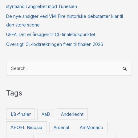
styrmand i angrebet mod Tunesien
De nye ansigter ved VM: Fire historiske debutanter klar til
den store scene
UEFA: Det er årsagen til CL-finaletidspunktet
Oversigt: CL-lodtrækningen frem til finalen 2026
S
ø
g
Tags
e
f
t
1/8-finaler
AaB
Anderlecht
e
APOEL Nicosia
Arsenal
AS Monaco
r