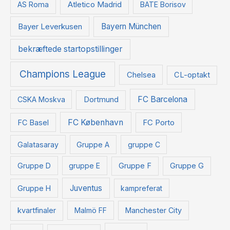
:
Atletico Madrid
AS Roma
BATE Borisov
Bayer Leverkusen
Bayern München
bekræftede startopstillinger
Champions League
Chelsea
CL-optakt
FC Barcelona
CSKA Moskva
Dortmund
FC København
FC Basel
FC Porto
Galatasaray
Gruppe A
gruppe C
Gruppe D
gruppe E
Gruppe F
Gruppe G
Juventus
Gruppe H
kampreferat
kvartfinaler
Malmö FF
Manchester City