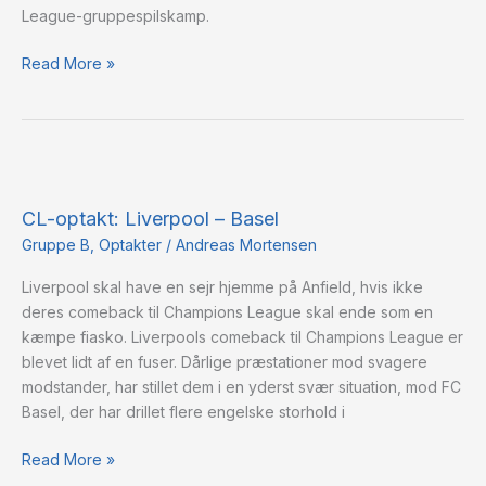
League-gruppespilskamp.
Read More »
CL-
optakt:
CL-optakt: Liverpool – Basel
Liverpool
–
Gruppe B
,
Optakter
/
Andreas Mortensen
Basel
Liverpool skal have en sejr hjemme på Anfield, hvis ikke
deres comeback til Champions League skal ende som en
kæmpe fiasko. Liverpools comeback til Champions League er
blevet lidt af en fuser. Dårlige præstationer mod svagere
modstander, har stillet dem i en yderst svær situation, mod FC
Basel, der har drillet flere engelske storhold i
Read More »