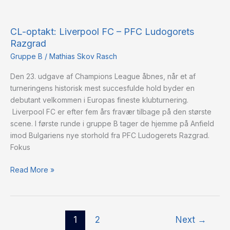
CL-
optakt:
CL-optakt: Liverpool FC – PFC Ludogorets
Liverpool
Razgrad
FC
–
Gruppe B
/
Mathias Skov Rasch
PFC
Den 23. udgave af Champions League åbnes, når et af
Ludogorets
turneringens historisk mest succesfulde hold byder en
Razgrad
debutant velkommen i Europas fineste klubturnering.
Liverpool FC er efter fem års fravær tilbage på den største
scene. I første runde i gruppe B tager de hjemme på Anfield
imod Bulgariens nye storhold fra PFC Ludogerets Razgrad.
Fokus
Read More »
1
2
Next
→