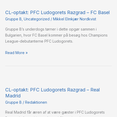
CL-
optakt:
CL-optakt: PFC Ludogorets Razgrad – FC Basel
PFC
Ludogorets
Gruppe B
,
Uncategorized
/
Mikkel Elmkjær Nordkvist
Razgrad
Gruppe B’s underdogs tørner i dette opgør sammen i
–
Bulgarien, hvor FC Basel kommer på besøg hos Champions
FC
League-debutanterne PFC Ludogorets.
Basel
Read More »
CL-
optakt:
CL-optakt: PFC Ludogorets Razgrad – Real
PFC
Madrid
Ludogorets
Razgrad
Gruppe B
/
Redaktionen
–
Real Madrid får æren af at være gæster i PFC Ludogorets
Real