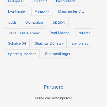
Juventus
Gruppe H
kampreferat
kvartfinaler
Malmö FF
Manchester City
optakt
odds
Olympiakos
Paris Saint-Germain
Real Madrid
referat
Schalke 04
Shakhtar Donetsk
spilforslag
Startopstillinger
Sporting Lissabon
Partnere
Guide om proteinpulver