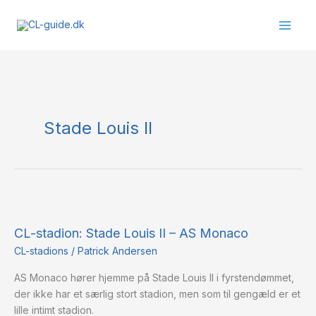
Gå
til
indholdet
Stade Louis II
CL-
stadion:
CL-stadion: Stade Louis II – AS Monaco
Stade
Louis
CL-stadions
/
Patrick Andersen
II
AS Monaco hører hjemme på Stade Louis II i fyrstendømmet,
–
der ikke har et særlig stort stadion, men som til gengæld er et
AS
lille intimt stadion.
Monaco