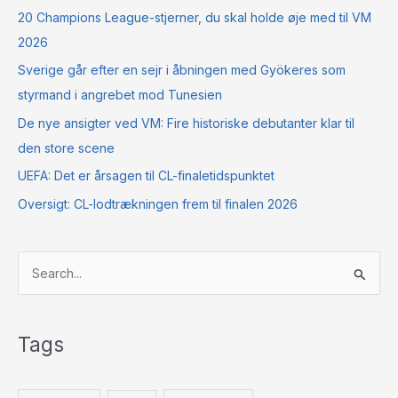
20 Champions League-stjerner, du skal holde øje med til VM
2026
Sverige går efter en sejr i åbningen med Gyökeres som
styrmand i angrebet mod Tunesien
De nye ansigter ved VM: Fire historiske debutanter klar til
den store scene
UEFA: Det er årsagen til CL-finaletidspunktet
Oversigt: CL-lodtrækningen frem til finalen 2026
S
ø
g
Tags
e
f