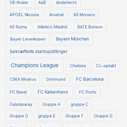
t
1/8-finaler
AaB
Anderlecht
e
APOEL Nicosia
Arsenal
AS Monaco
r
:
Atletico Madrid
AS Roma
BATE Borisov
Bayer Leverkusen
Bayern München
bekræftede startopstillinger
Champions League
Chelsea
CL-optakt
FC Barcelona
CSKA Moskva
Dortmund
FC København
FC Basel
FC Porto
Galatasaray
Gruppe A
gruppe C
Gruppe D
gruppe E
Gruppe F
Gruppe G