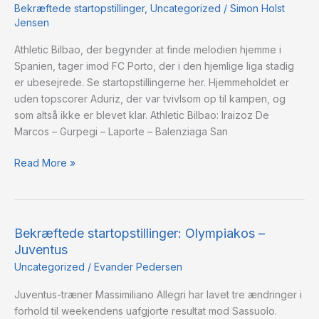
–
Bekræftede startopstillinger
,
Uncategorized
/
Simon Holst
Jensen
FC
Porto
Athletic Bilbao, der begynder at finde melodien hjemme i
Spanien, tager imod FC Porto, der i den hjemlige liga stadig
er ubesejrede. Se startopstillingerne her. Hjemmeholdet er
uden topscorer Aduriz, der var tvivlsom op til kampen, og
som altså ikke er blevet klar. Athletic Bilbao: Iraizoz De
Marcos – Gurpegi – Laporte – Balenziaga San
Read More »
Bekræftede startopstillinger: Olympiakos –
Bekræftede
Juventus
startopstillinger:
Olympiakos
Uncategorized
/
Evander Pedersen
–
Juventus-træner Massimiliano Allegri har lavet tre ændringer i
Juventus
forhold til weekendens uafgjorte resultat mod Sassuolo.