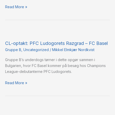
Read More »
CL-
optakt:
CL-optakt: PFC Ludogorets Razgrad – FC Basel
PFC
Ludogorets
Gruppe B
,
Uncategorized
/
Mikkel Elmkjær Nordkvist
Razgrad
Gruppe B’s underdogs tørner i dette opgør sammen i
–
Bulgarien, hvor FC Basel kommer på besøg hos Champions
FC
League-debutanterne PFC Ludogorets.
Basel
Read More »
Bekræftede
startopstillinger: