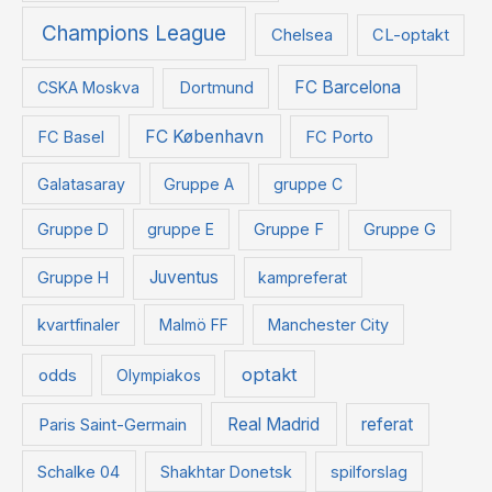
Champions League
Chelsea
CL-optakt
FC Barcelona
CSKA Moskva
Dortmund
FC København
FC Basel
FC Porto
Galatasaray
Gruppe A
gruppe C
Gruppe D
gruppe E
Gruppe F
Gruppe G
Juventus
Gruppe H
kampreferat
kvartfinaler
Malmö FF
Manchester City
optakt
odds
Olympiakos
Paris Saint-Germain
Real Madrid
referat
Schalke 04
Shakhtar Donetsk
spilforslag