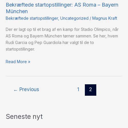
Bekræftede startopstillinger: AS Roma – Bayern
AS
München
Roma
–
Bekræftede startopstillinger
,
Uncategorized
/
Magnus Kraft
Bayern
Der er lagt op til et brag af en kamp for Stadio Olimpico, når
München
AS Roma og Bayern München tørner sammen. Se her, hvem
Rudi Garcia og Pep Guardiola har valgt til de to
startopstillinger.
Read More »
←
Previous
1
2
Seneste nyt