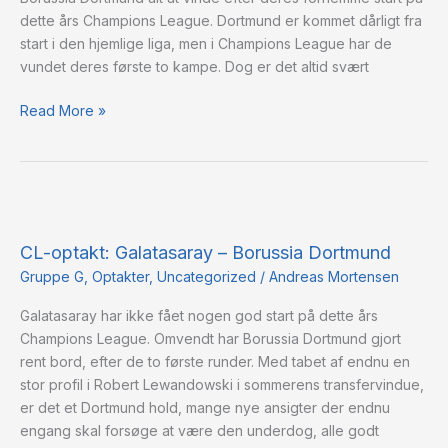
dette års Champions League. Dortmund er kommet dårligt fra
start i den hjemlige liga, men i Champions League har de
vundet deres første to kampe. Dog er det altid svært
Read More »
CL-
optakt:
CL-optakt: Galatasaray – Borussia Dortmund
Galatasaray
–
Gruppe G
,
Optakter
,
Uncategorized
/
Andreas Mortensen
Borussia
Galatasaray har ikke fået nogen god start på dette års
Dortmund
Champions League. Omvendt har Borussia Dortmund gjort
rent bord, efter de to første runder. Med tabet af endnu en
stor profil i Robert Lewandowski i sommerens transfervindue,
er det et Dortmund hold, mange nye ansigter der endnu
engang skal forsøge at være den underdog, alle godt