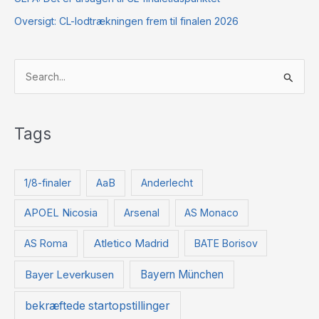
Oversigt: CL-lodtrækningen frem til finalen 2026
S
ø
g
Tags
e
f
t
1/8-finaler
AaB
Anderlecht
e
APOEL Nicosia
Arsenal
AS Monaco
r
:
Atletico Madrid
AS Roma
BATE Borisov
Bayer Leverkusen
Bayern München
bekræftede startopstillinger