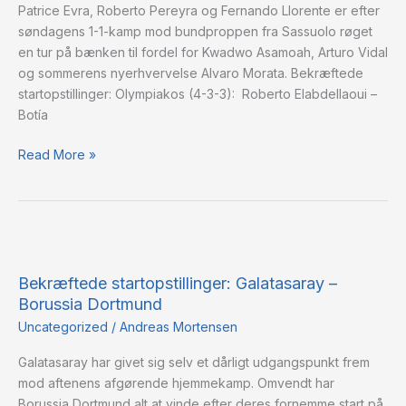
Patrice Evra, Roberto Pereyra og Fernando Llorente er efter
søndagens 1-1-kamp mod bundproppen fra Sassuolo røget
en tur på bænken til fordel for Kwadwo Asamoah, Arturo Vidal
og sommerens nyerhvervelse Alvaro Morata. Bekræftede
startopstillinger: Olympiakos (4-3-3): Roberto Elabdellaoui –
Botía
Read More »
Bekræftede
startopstillinger:
Bekræftede startopstillinger: Galatasaray –
Galatasaray
Borussia Dortmund
–
Borussia
Uncategorized
/
Andreas Mortensen
Dortmund
Galatasaray har givet sig selv et dårligt udgangspunkt frem
mod aftenens afgørende hjemmekamp. Omvendt har
Borussia Dortmund alt at vinde efter deres fornemme start på