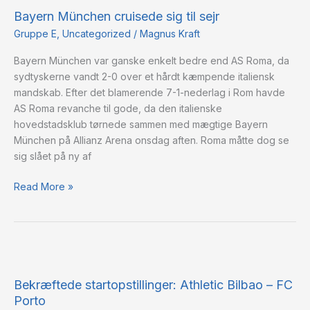
München
Bayern München cruisede sig til sejr
cruisede
sig
Gruppe E
,
Uncategorized
/
Magnus Kraft
til
Bayern München var ganske enkelt bedre end AS Roma, da
sejr
sydtyskerne vandt 2-0 over et hårdt kæmpende italiensk
mandskab. Efter det blamerende 7-1-nederlag i Rom havde
AS Roma revanche til gode, da den italienske
hovedstadsklub tørnede sammen med mægtige Bayern
München på Allianz Arena onsdag aften. Roma måtte dog se
sig slået på ny af
Read More »
Bekræftede
startopstillinger:
Bekræftede startopstillinger: Athletic Bilbao – FC
Athletic
Porto
Bilbao