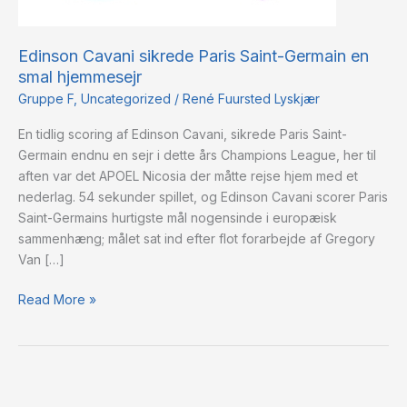
smal
hjemmesejr
Edinson Cavani sikrede Paris Saint-Germain en
smal hjemmesejr
Gruppe F
,
Uncategorized
/
René Fuursted Lyskjær
En tidlig scoring af Edinson Cavani, sikrede Paris Saint-
Germain endnu en sejr i dette års Champions League, her til
aften var det APOEL Nicosia der måtte rejse hjem med et
nederlag. 54 sekunder spillet, og Edinson Cavani scorer Paris
Saint-Germains hurtigste mål nogensinde i europæisk
sammenhæng; målet sat ind efter flot forarbejde af Gregory
Van […]
Read More »
Bayern