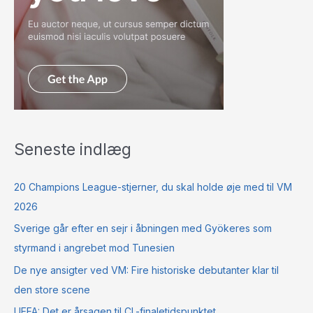
Seneste indlæg
20 Champions League-stjerner, du skal holde øje med til VM
2026
Sverige går efter en sejr i åbningen med Gyökeres som
styrmand i angrebet mod Tunesien
De nye ansigter ved VM: Fire historiske debutanter klar til
den store scene
UEFA: Det er årsagen til CL-finaletidspunktet