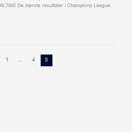
9.786) De største resultater i Champions League:
1
…
4
5