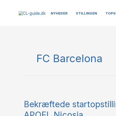
Gå
til
NYHEDER
STILLINGEN
TOPS
indholdet
FC Barcelona
Bekræftede
startopstillinger:
Bekræftede startopstill
FC
Barcelona
APOEL Nicosia