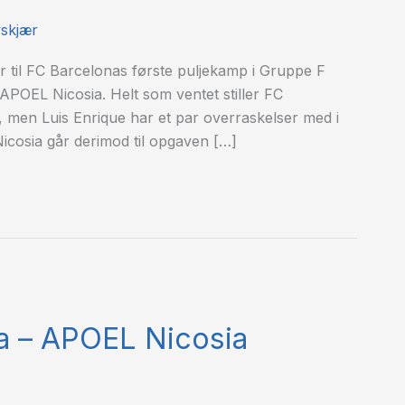
yskjær
r til FC Barcelonas første puljekamp i Gruppe F
APOEL Nicosia. Helt som ventet stiller FC
 men Luis Enrique har et par overraskelser med i
icosia går derimod til opgaven […]
a – APOEL Nicosia