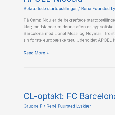
–
APOEL
Bekræftede startopstillinger
/
René Fuursted L
Nicosia
På Camp Nou er de bekræftede startopstillinge
klar; modstanderen denne aften er cypriotiske 
Barcelona med Lionel Messi og Neymar i front,
sin første europæiske test. Udeholdet APOEL N
Read More »
CL-
optakt:
CL-optakt: FC Barcelon
FC
Barcelona
Gruppe F
/
René Fuursted Lyskjær
–
APOEL