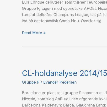
Luis Enrique debuterer som træner i europæi
Nicosia
Gruppe F, tager i mod cypriotiske APOEL Nico
færd af dette års Champions League, sat på lid
ind på det fantastisk Camp Nou. Overfor sig
Read More »
CL-
holdanalyse
CL-holdanalyse 2014/15
2014/15:
FC
Gruppe F
/
Evander Pedersen
Barcelona
Barcelona er placeret i gruppe F sammen med 
Nicosia, som slog AaB ud i den afgørende kvali
Barcelona Kaldenavn: Barça, Blaugrana Land: