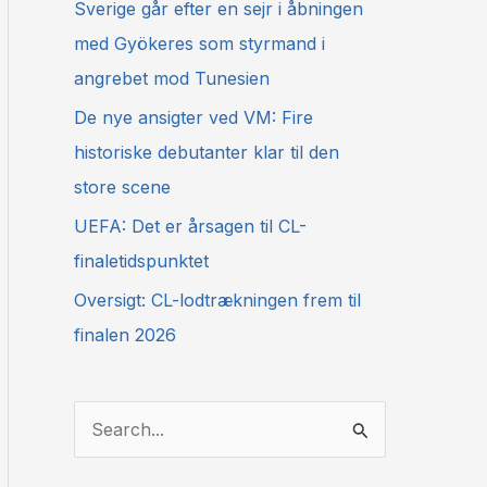
Sverige går efter en sejr i åbningen
med Gyökeres som styrmand i
angrebet mod Tunesien
De nye ansigter ved VM: Fire
historiske debutanter klar til den
store scene
UEFA: Det er årsagen til CL-
finaletidspunktet
Oversigt: CL-lodtrækningen frem til
finalen 2026
S
ø