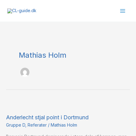
Gå
til
indholdet
Mathias Holm
Anderlecht
stjal
Anderlecht stjal point i Dortmund
point
i
Gruppe D
,
Referater
/
Mathias Holm
Dortmund