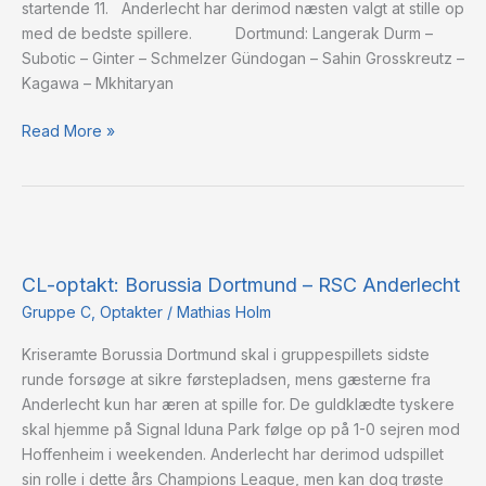
startende 11. Anderlecht har derimod næsten valgt at stille op
med de bedste spillere. Dortmund: Langerak Durm –
Subotic – Ginter – Schmelzer Gündogan – Sahin Grosskreutz –
Kagawa – Mkhitaryan
Read More »
CL-
optakt:
CL-optakt: Borussia Dortmund – RSC Anderlecht
Borussia
Dortmund
Gruppe C
,
Optakter
/
Mathias Holm
–
Kriseramte Borussia Dortmund skal i gruppespillets sidste
RSC
runde forsøge at sikre førstepladsen, mens gæsterne fra
Anderlecht
Anderlecht kun har æren at spille for. De guldklædte tyskere
skal hjemme på Signal Iduna Park følge op på 1-0 sejren mod
Hoffenheim i weekenden. Anderlecht har derimod udspillet
sin rolle i dette års Champions League, men kan dog trøste