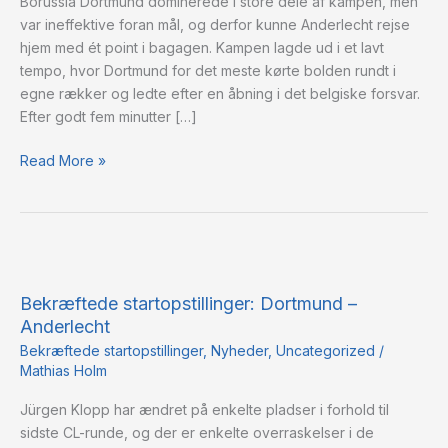
Borussia Dortmund dominerede i store dele af kampen, men
var ineffektive foran mål, og derfor kunne Anderlecht rejse
hjem med ét point i bagagen. Kampen lagde ud i et lavt
tempo, hvor Dortmund for det meste kørte bolden rundt i
egne rækker og ledte efter en åbning i det belgiske forsvar.
Efter godt fem minutter […]
Read More »
Bekræftede
startopstillinger:
Bekræftede startopstillinger: Dortmund –
Dortmund
Anderlecht
–
Anderlecht
Bekræftede startopstillinger
,
Nyheder
,
Uncategorized
/
Mathias Holm
Jürgen Klopp har ændret på enkelte pladser i forhold til
sidste CL-runde, og der er enkelte overraskelser i de