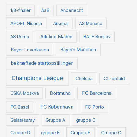
f
t
1/8-finaler
AaB
Anderlecht
e
APOEL Nicosia
Arsenal
AS Monaco
r
:
Atletico Madrid
AS Roma
BATE Borisov
Bayer Leverkusen
Bayern München
bekræftede startopstillinger
Champions League
Chelsea
CL-optakt
FC Barcelona
CSKA Moskva
Dortmund
FC København
FC Basel
FC Porto
Galatasaray
Gruppe A
gruppe C
Gruppe D
gruppe E
Gruppe F
Gruppe G