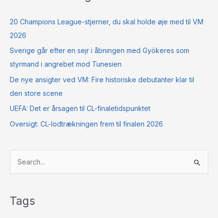
20 Champions League-stjerner, du skal holde øje med til VM
2026
Sverige går efter en sejr i åbningen med Gyökeres som
styrmand i angrebet mod Tunesien
De nye ansigter ved VM: Fire historiske debutanter klar til
den store scene
UEFA: Det er årsagen til CL-finaletidspunktet
Oversigt: CL-lodtrækningen frem til finalen 2026
S
ø
g
Tags
e