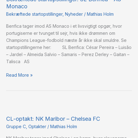
Monaco
Benfica
–
Bekræftede startopstillinger
,
Nyheder
/
Mathias Holm
AS
Benfica tager imod AS Monaco i et livsvigtigt opgør, hvor
Monaco
portugiserne er tvunget til sejr, hvis ikke drømmen om
Champions League-fodbold næste år ikke skal smuldre. Se
startopstillingerne her: SL Benfica: César Pereira – Luisão
– Jardel – Almeida Salvio – Samaris – Perez Derley – Gaitan –
Talisca AS
Read More »
CL-
optakt:
CL-optakt: NK Maribor – Chelsea FC
NK
Maribor
Gruppe C
,
Optakter
/
Mathias Holm
–