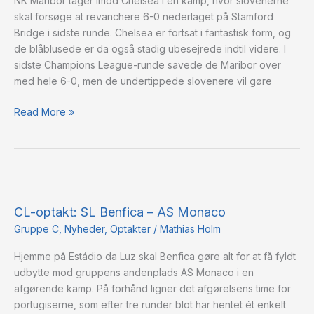
NK Maribor tager imod Chelsea i en kamp, hvor slovenerne
Chelsea
skal forsøge at revanchere 6-0 nederlaget på Stamford
FC
Bridge i sidste runde. Chelsea er fortsat i fantastisk form, og
de blåblusede er da også stadig ubesejrede indtil videre. I
sidste Champions League-runde savede de Maribor over
med hele 6-0, men de undertippede slovenere vil gøre
Read More »
CL-
optakt:
CL-optakt: SL Benfica – AS Monaco
SL
Benfica
Gruppe C
,
Nyheder
,
Optakter
/
Mathias Holm
–
Hjemme på Estádio da Luz skal Benfica gøre alt for at få fyldt
AS
udbytte mod gruppens andenplads AS Monaco i en
Monaco
afgørende kamp. På forhånd ligner det afgørelsens time for
portugiserne, som efter tre runder blot har hentet ét enkelt