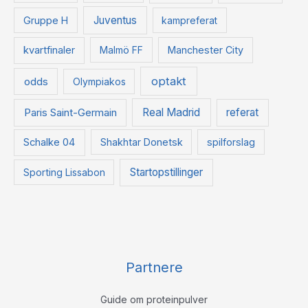
Juventus
Gruppe H
kampreferat
kvartfinaler
Malmö FF
Manchester City
optakt
odds
Olympiakos
Paris Saint-Germain
Real Madrid
referat
Schalke 04
Shakhtar Donetsk
spilforslag
Startopstillinger
Sporting Lissabon
Partnere
Guide om proteinpulver