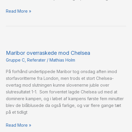
Read More »
Maribor
overraskede
Maribor overraskede mod Chelsea
mod
Chelsea
Gruppe C
,
Referater
/
Mathias Holm
På forhånd undertippede Maribor tog onsdag aften imod
storfavoritterne fra London, men trods et stort Chelsea-
overtag mod slutningen kunne slovenerne juble over
slutresultatet 1-1. Som forventet lagde Chelsea ud med at
dominere kampen, og i løbet af kampens første fem minutter
blev de blåblusede da også farlige, og var flere gange tæt
på et tidligt
Read More »