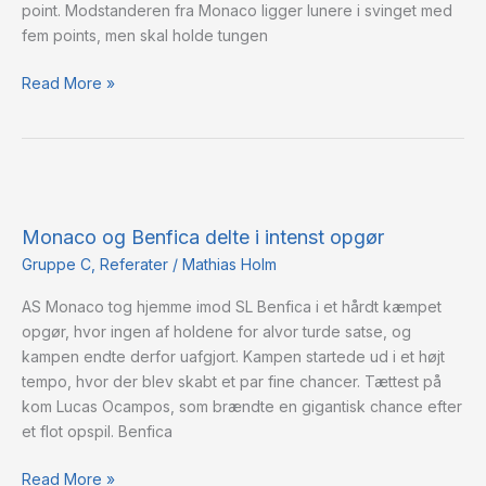
point. Modstanderen fra Monaco ligger lunere i svinget med
fem points, men skal holde tungen
Read More »
Monaco
og
Monaco og Benfica delte i intenst opgør
Benfica
delte
Gruppe C
,
Referater
/
Mathias Holm
i
AS Monaco tog hjemme imod SL Benfica i et hårdt kæmpet
intenst
opgør, hvor ingen af holdene for alvor turde satse, og
opgør
kampen endte derfor uafgjort. Kampen startede ud i et højt
tempo, hvor der blev skabt et par fine chancer. Tættest på
kom Lucas Ocampos, som brændte en gigantisk chance efter
et flot opspil. Benfica
Read More »