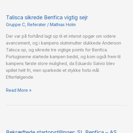
Talisca
sikrede
Talisca sikrede Benfica vigtig sejr
Benfica
vigtig
Gruppe C
,
Referater
/
Mathias Holm
sejr
Der var på forhånd lagt op til et intenst opgør om videre
avancement, og i kampens slutminutter dukkede Anderson
Talisca op, og sikrede tre vigtige points for Benfica.
Portugiserne startede kampen bedst, og kom også frem til
kampens første store mulighed, da Eduardo Salvio blev
spillet helt fri, men sparkede et stykke forbi mål.
Efterfølgende
Read More »
Bekræftede
startopstillinger:
Bekræftede startopstillinger: SL Benfica – AS
SL